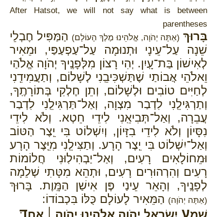
After Hatsot, we will not say what is between
parentheses
בָּרוּךְ
הַמַּפִּיל חֶבְלֵי
(אַתָּה יְהֹוָה, אֱלֹהֵינוּ מֶלֶךְ הָעוֹלָם)
שֵׁנָה עַל־עֵינָי וּתְנוּמָה עַל־עַפְעַפַּי, וּמֵאִיר
לְאִישׁוֹן בַּת־עָֽיִן. יְהִי רָצוֹן מִלְּפָנֶֽיךָ יְהֹוָה אֱלֹהַי
וֵאלֹהֵי אֲבוֹתַי שֶׁתַּשְׁכִּיבֵֽנִי לְשָׁלוֹם, וְתַעֲמִידֵֽנִי
לְחַיִּים טוֹבִים וּלְשָׁלוֹם, וְתֵן חֶלְקִי בְּתוֹרָתֶֽךָ,
וְתַרְגִּילֵֽנִי לִדְבַר מִצְוָה, וְאַל־תַּרְגִּילֵֽנִי לִדְבַר
עֲבֵרָה, וְאַל־תְּבִיאֵֽנִי לִידֵי חֵטְא. וְלֹא לִידֵי
נִסָּיוֹן וְלֹא לִידֵי בִזָּיוֹן, וְיִשְׁלוֹט בִּי יֵֽצֶר הַטּוֹב
וְאַל־יִשְׁלוֹט בִּי יֵֽצֶר הָרָע. וְתַצִּילֵֽנִי מִיֵּֽצֶר הָרָע
וּמֵחוֹלָאִים רָעִים, וְאַל־יַבְהִילֽוּנִי חֲלוֹמוֹת
רָעִים וְהִרְהוּרִים רָעִים, וּתְהֵא מִטָּתִי שְׁלֵמָה
לְפָנֶֽיךָ, וְהָאֵר עֵינַי פֶּן אִישַׁן הַמָּֽוֶת. בָּרוּךְ
הַמֵּאִיר לָעוֹלָם כֻּלּוֹ בִּכְבוֹדוֹ:
(אַתָּה יְהֹוָה)
ע
ד
שְׁמַ֖
יִשְׂרָאֵ֑ל יְהֹוָ֥ה אֱלֹהֵ֖ינוּ יְהֹוָ֥ה ׀ אֶחָֽ