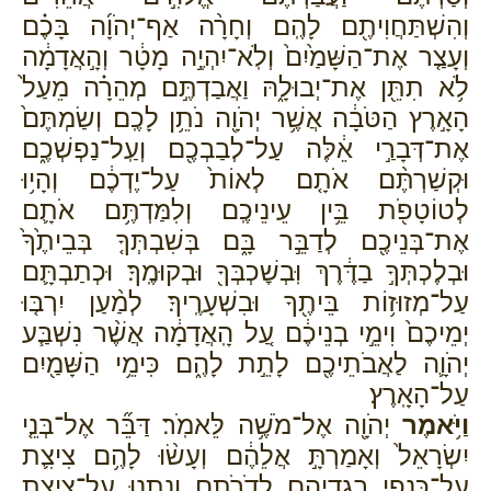
וְהִשְׁתַּחֲוִיתֶ֖ם לָהֶֽם׃ וְחָרָ֨ה אַף־יְהֹוָ֜ה בָּכֶ֗ם
וְעָצַ֤ר אֶת־הַשָּׁמַ֙יִם֙ וְלֹֽא־יִהְיֶ֣ה מָטָ֔ר וְהָ֣אֲדָמָ֔ה
לֹ֥א תִתֵּ֖ן אֶת־יְבוּלָ֑הּ וַאֲבַדְתֶּ֣ם מְהֵרָ֗ה מֵעַל֙
הָאָ֣רֶץ הַטֹּבָ֔ה אֲשֶׁ֥ר יְהֹוָ֖ה נֹתֵ֥ן לָכֶֽם׃ וְשַׂמְתֶּם֙
אֶת־דְּבָרַ֣י אֵ֔לֶּה עַל־לְבַבְכֶ֖ם וְעַֽל־נַפְשְׁכֶ֑ם
וּקְשַׁרְתֶּ֨ם אֹתָ֤ם לְאוֹת֙ עַל־יֶדְכֶ֔ם וְהָי֥וּ
לְטוֹטָפֹ֖ת בֵּ֥ין עֵינֵיכֶֽם׃ וְלִמַּדְתֶּ֥ם אֹתָ֛ם
אֶת־בְּנֵיכֶ֖ם לְדַבֵּ֣ר בָּ֑ם בְּשִׁבְתְּךָ֤ בְּבֵיתֶ֙ךָ֙
וּבְלֶכְתְּךָ֣ בַדֶּ֔רֶךְ וּֽבְשׇׁכְבְּךָ֖ וּבְקוּמֶֽךָ׃ וּכְתַבְתָּ֛ם
עַל־מְזוּז֥וֹת בֵּיתֶ֖ךָ וּבִשְׁעָרֶֽיךָ׃ לְמַ֨עַן יִרְבּ֤וּ
יְמֵיכֶם֙ וִימֵ֣י בְנֵיכֶ֔ם עַ֚ל הָֽאֲדָמָ֔ה אֲשֶׁ֨ר נִשְׁבַּ֧ע
יְהֹוָ֛ה לַאֲבֹתֵיכֶ֖ם לָתֵ֣ת לָהֶ֑ם כִּימֵ֥י הַשָּׁמַ֖יִם
עַל־הָאָֽרֶץ׃
וַיֹּ֥אמֶר
יְהֹוָ֖ה אֶל־מֹשֶׁ֥ה לֵּאמֹֽר׃ דַּבֵּ֞ר אֶל־בְּנֵ֤י
יִשְׂרָאֵל֙ וְאָמַרְתָּ֣ אֲלֵהֶ֔ם וְעָשׂ֨וּ לָהֶ֥ם צִיצִ֛ת
עַל־כַּנְפֵ֥י בִגְדֵיהֶ֖ם לְדֹרֹתָ֑ם וְנָ֥תְנ֛וּ עַל־צִיצִ֥ת