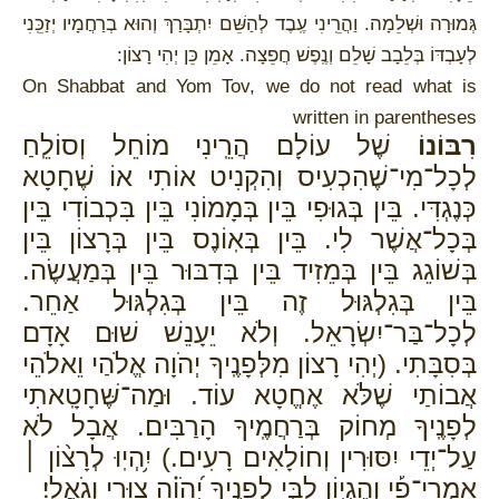
גְּמוּרָה וּשְׁלֵמָה. וַהֲרֵֽינִי עֶֽבֶד לְהַשֵּׁם יִתְבָּרַךְ וְהוּא בְרַחֲמָיו יְזַכֵּֽנִי
לְעָבְדּוֹ בְּלֵבָב שָׁלֵם וְנֶֽפֶשׁ חֲפֵצָה. אָמֵן כֵּן יְהִי רָצוֹן:
On Shabbat and Yom Tov, we do not read what is
written in parentheses
רִבּוֹנוֹ
שֶׁל עוֹלָם הֲרֵֽינִי מוֹחֵל וְסוֹלֵֽחַ
לְכָל־מִי־שֶׁהִכְעִיס וְהִקְנִיט אוֹתִי אוֹ שֶׁחָטָא
כְּנֶגְדִּי. בֵּין בְּגוּפִי בֵּין בְּמָמוֹנִי בֵּין בִּכְבוֹדִי בֵּין
בְּכָל־אֲשֶׁר לִי. בֵּין בְּאֽוֹנֶס בֵּין בְּרָצוֹן בֵּין
בְּשׁוֹגֵג בֵּין בְּמֵזִיד בֵּין בְּדִבּוּר בֵּין בְּמַעֲשֶׂה.
בֵּין בְּגִלְגּוּל זֶה בֵּין בְּגִלְגּוּל אַחֵר.
לְכָל־בַּר־יִשְׂרָאֵל. וְלֹא יֵעָנֵשׁ שׁוּם אָדָם
בְּסִבָּתִי. (יְהִי רָצוֹן מִלְּפָנֶֽיךָ יְהֹוָה אֱלֹהַי וֵאלֹהֵי
אֲבוֹתַי שֶׁלֹּא אֶחֱטָא עוֹד. וּמַה־שֶּׁחָטָֽאתִי
לְפָנֶֽיךָ מְחוֹק בְּרַחֲמֶֽיךָ הָרַבִּים. אֲבָל לֹא
עַל־יְדֵי יִסּוּרִין וְחוֹלָאִים רָעִים.) יִ֥הְיֽוּ לְרָצ֨וֹן ׀
אִמְרֵי־פִ֡י וְהֶגְי֣וֹן לִבִּ֣י לְפָנֶ֑יךָ יְ֝הֹוָ֗ה צוּרִ֥י וְגֹאֲלִֽי׃