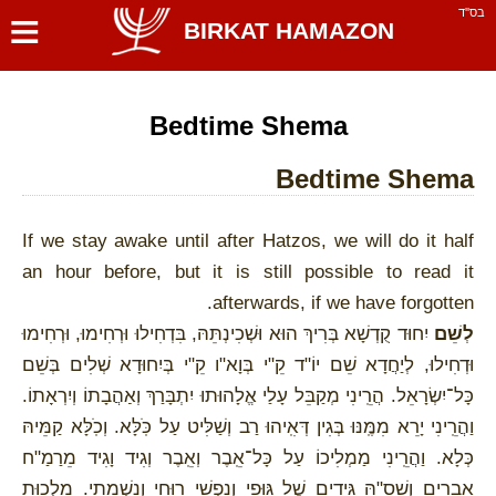
≡
בס''ד
BIRKAT HAMAZON
Bedtime Shema
Bedtime Shema
If we stay awake until after Hatzos, we will do it half
an hour before, but it is still possible to read it
afterwards, if we have forgotten.
לְשֵׁם
יִחוּד קֻדְשָׁא בְּרִיךְ הוּא וּשְׁכִינְתֵּהּ, בִּדְחִילוּ וּרְחִימוּ, וּרְחִימוּ
וּדְחִילוּ, לְיַחֲדָא שֵׁם יוֹ"ד קֵ"י בְּוָא"ו קֵ"י בְּיִחוּדָא שְׁלִים בְּשֵׁם
כָּל־יִשְׂרָאֵל. הֲרֵֽינִי מְקַבֵּל עָלַי אֱלָהוּתוּ יִתְבָּרַךְ וְאַהֲבָתוֹ וְיִרְאָתוֹ.
וַהֲרֵֽינִי יָרֵא מִמֶּֽנּוּ בְּגִין דְּאִֽיהוּ רַב וְשַׁלִּיט עַל כֹּֽלָּא. וְכֹֽלָּא קַמֵּיהּ
כְּלָא. וַהֲרֵֽינִי מַמְלִיכוֹ עַל כָּל־אֵֽבֶר וְאֵֽבֶר וְגִיד וָגִיד מֵרַמַ"ח
אֵבָרִים וְשַׁסַ"הּ גִּידִים שֶׁל גּוּפִי וְנַפְשִׁי רוּחִי וְנִשְׁמָתִי. מַלְכוּת