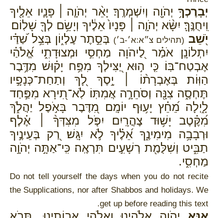
יְבָרֶכְךָ֥
יְהֹוָ֖ה וְיִשְׁמְרֶֽךָ׃ יָאֵ֨ר יְהֹוָ֧ה ׀ פָּנָ֛יו אֵלֶ֖יךָ
וִֽיחֻנֶּֽךָּ׃ יִשָּׂ֨א יְהֹוָ֤ה ׀ פָּנָיו֙ אֵלֶ֔יךָ וְיָשֵׂ֥ם לְךָ֖ שָׁלֽוֹם׃
יֹ֭שֵׁב
בְּסֵ֣תֶר עֶלְי֑וֹן בְּצֵ֥ל שַׁ֝דַּ֗י
(תהילים צ״א:א׳-ב׳)
יִתְלוֹנָֽן׃ אֹמַ֗ר לַ֭יהֹוָה מַחְסִ֣י וּמְצוּדָתִ֑י אֱ֝לֹהַ֗י
אֶבְטַח־בּֽוֹ׃ כִּ֤י ה֣וּא יַ֭צִּילְךָ מִפַּ֥ח יָק֗וּשׁ מִדֶּ֥בֶר
הַוּֽוֹת׃ בְּאֶבְרָת֨וֹ ׀ יָ֣סֶךְ לָ֭ךְ וְתַחַת־כְּנָפָ֣יו
תֶּחְסֶ֑ה צִנָּ֖ה וְסֹחֵרָ֣ה אֲמִתּֽוֹ׃ לֹֽא־תִ֭ירָא מִפַּ֣חַד
לָ֑יְלָה מֵ֝חֵ֗ץ יָע֥וּף יוֹמָֽם׃ מִ֭דֶּבֶר בָּאֹ֣פֶל יַהֲלֹ֑ךְ
מִ֝קֶּ֗טֶב יָשׁ֥וּד צׇהֳרָֽיִם׃ יִפֹּ֤ל מִצִּדְּךָ֨ ׀ אֶ֗לֶף
וּרְבָבָ֥ה מִימִינֶ֑ךָ אֵ֝לֶ֗יךָ לֹ֣א יִגָּֽשׁ׃ רַ֭ק בְּעֵינֶ֣יךָ
תַבִּ֑יט וְשִׁלֻּמַ֖ת רְשָׁעִ֣ים תִּרְאֶֽה׃ כִּֽי־אַתָּ֣ה יְהֹוָ֣ה
מַחְסִ֑י.
Do not tell yourself the days when you do not recite
the Supplications, nor after Shabbos and holidays. We
get up before reading this text.
אָנָּא
יְהֹוָה אֱלֹהֵינוּ וֵאלֹהֵי אֲבוֹתֵינוּ. תָּבֹא