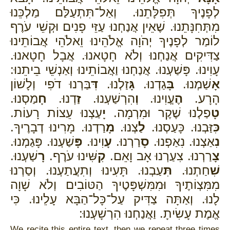
לְפָנֶיךָ תְּפִלָּתֵנוּ. וְאַל־תִּתְעַלַּם מַלְכֵּנוּ
מִתְּחִנָּתֵנוּ. שֶׁאֵין אֲנַחְנוּ עַזֵּי פָנִים וּקְשֵׁי עֹרֶף
לוֹמַר לְפָנֶיךָ יְהֹוָה אֱלֹהֵינוּ וֵאלֹהֵי אֲבוֹתֵינוּ
צַדִּיקִים אֲנַחְנוּ וְלֹא חָטָאנוּ. אֲבָל חָטָאנוּ.
עָוִינוּ. פָּשַׁעְנוּ. אֲנַחְנוּ וַאֲבוֹתֵינוּ וְאַנְשֵׁי בֵיתֵנוּ:
אָ
שַׁמְנוּ.
בָּ
גַדְנוּ.
גָּ
זַלְנוּ.
דִּ
בַּרְנוּ דֹפִי וְלָשׁוֹן
הָרָע.
הֶ
עֱוִינוּ.
וְ
הִרְשַׁעְנוּ.
זַ
דְנוּ.
חָ
מַסְנוּ.
טָ
פַלְנוּ שֶׁקֶר וּמִרְמָה.
יָ
עַצְנוּ עֵצוֹת רָעוֹת.
כִּ
זַּבְנוּ. כָּעַסְנוּ.
לַ
צְנוּ.
מָ
רַדְנוּ. מָרִינוּ דְבָרֶיךָ.
נִ
אַצְנוּ. נִאַפְנוּ.
סָ
רַרְנוּ.
עָ
וִינוּ.
פָּ
שַׁעְנוּ. פָּגַמְנוּ.
צָ
רַרְנוּ. צִעַרְנוּ אָב וָאֵם.
קִ
שִּׁינוּ עֹרֶף.
רָ
שַׁעְנוּ.
שִׁ
חַתְנוּ.
תִּ
עַבְנוּ. תָּעִינוּ וְתִעֲתַעְנוּ. וְסַרְנוּ
מִמִּצְוֹתֶיךָ וּמִמִּשְׁפָּטֶיךָ הַטּוֹבִים וְלֹא שָׁוָה
לָנוּ. וְאַתָּה צַדִּיק עַל־כָּל־הַבָּא עָלֵינוּ. כִּי
אֱמֶת עָשִׂיתָ. וַאֲנַחְנוּ הִרְשָׁעְנוּ:
We recite this entire text, then we repeat three times