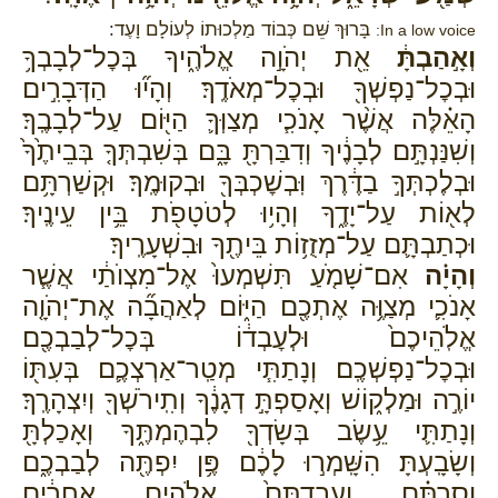
בָּרוּךְ שֵּׁם כְּבוֹד מַלְכוּתוֹ לְעוֹלָם וָעֶד:
In a low voice:
וְאָ֣הַבְתָּ֔
אֵ֖ת יְהֹוָ֣ה אֱלֹהֶ֑יךָ בְּכׇל־לְבָבְךָ֥
וּבְכׇל־נַפְשְׁךָ֖ וּבְכׇל־מְאֹדֶֽךָ׃ וְהָי֞וּ הַדְּבָרִ֣ים
הָאֵ֗לֶּה אֲשֶׁ֨ר אָנֹכִ֧י מְצַוְּךָ֛ הַיּ֖וֹם עַל־לְבָבֶֽךָ׃
וְשִׁנַּנְתָּ֣ם לְבָנֶ֔יךָ וְדִבַּרְתָּ֖ בָּ֑ם בְּשִׁבְתְּךָ֤ בְּבֵיתֶ֙ךָ֙
וּבְלֶכְתְּךָ֣ בַדֶּ֔רֶךְ וּֽבְשׇׁכְבְּךָ֖ וּבְקוּמֶֽךָ׃ וּקְשַׁרְתָּ֥ם
לְא֖וֹת עַל־יָדֶ֑ךָ וְהָי֥וּ לְטֹטָפֹ֖ת בֵּ֥ין עֵינֶֽיךָ׃
וּכְתַבְתָּ֛ם עַל־מְזֻז֥וֹת בֵּיתֶ֖ךָ וּבִשְׁעָרֶֽיךָ׃
וְהָיָ֗ה
אִם־שָׁמֹ֤עַ תִּשְׁמְעוּ֙ אֶל־מִצְוֺתַ֔י אֲשֶׁ֧ר
אָנֹכִ֛י מְצַוֶּ֥ה אֶתְכֶ֖ם הַיּ֑וֹם לְאַהֲבָ֞ה אֶת־יְהֹוָ֤ה
אֱלֹֽהֵיכֶם֙ וּלְעׇבְד֔וֹ בְּכׇל־לְבַבְכֶ֖ם
וּבְכׇל־נַפְשְׁכֶֽם׃ וְנָתַתִּ֧י מְטַֽר־אַרְצְכֶ֛ם בְּעִתּ֖וֹ
יוֹרֶ֣ה וּמַלְק֑וֹשׁ וְאָסַפְתָּ֣ דְגָנֶ֔ךָ וְתִֽירֹשְׁךָ֖ וְיִצְהָרֶֽךָ׃
וְנָתַתִּ֛י עֵ֥שֶׂב בְּשָׂדְךָ֖ לִבְהֶמְתֶּ֑ךָ וְאָכַלְתָּ֖
וְשָׂבָֽעְתָּ׃ הִשָּֽׁמְר֣וּ לָכֶ֔ם פֶּ֥ן יִפְתֶּ֖ה לְבַבְכֶ֑ם
וְסַרְתֶּ֗ם וַעֲבַדְתֶּם֙ אֱלֹהִ֣ים אֲחֵרִ֔ים