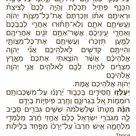
הַכָּנָ֖ף פְּתִ֥יל תְּכֵֽלֶת׃ וְהָיָ֣ה לָכֶם֮ לְצִיצִת֒
וּרְאִיתֶ֣ם אֹת֗וֹ וּזְכַרְתֶּם֙ אֶת־כׇּל־מִצְוֺ֣ת יְהֹוָ֔ה
וַעֲשִׂיתֶ֖ם אֹתָ֑ם וְלֹֽא־תָת֜וּרוּ אַחֲרֵ֤י לְבַבְכֶם֙
וְאַחֲרֵ֣י עֵֽינֵיכֶ֔ם אֲשֶׁר־אַתֶּ֥ם זֹנִ֖ים אַחֲרֵיהֶֽם׃
לְמַ֣עַן תִּזְכְּר֔וּ וַעֲשִׂיתֶ֖ם אֶת־כׇּל־מִצְוֺתָ֑י
וִהְיִיתֶ֥ם קְדֹשִׁ֖ים לֵאלֹֽהֵיכֶֽם׃ אֲנִ֞י יְהֹוָ֣ה
אֱלֹֽהֵיכֶ֗ם אֲשֶׁ֨ר הוֹצֵ֤אתִי אֶתְכֶם֙ מֵאֶ֣רֶץ
מִצְרַ֔יִם לִהְי֥וֹת לָכֶ֖ם לֵאלֹהִ֑ים אֲנִ֖י יְהֹוָ֥ה
אֱלֹהֵיכֶֽם׃
יְהֹוָה אֱלֹהֵיכֶם אֱמֶת.
יַעְלְז֣וּ
חֲסִידִ֣ים בְּכָב֑וֹד יְ֝רַנְּנ֗וּ עַל־מִשְׁכְּבוֹתָֽם׃
רוֹמְמ֣וֹת אֵ֭ל בִּגְרוֹנָ֑ם וְחֶ֖רֶב פִּיפִיּ֣וֹת בְּיָדָֽם׃
הִנֵּ֗ה
מִטָּתוֹ֙ שֶׁלִּשְׁלֹמֹ֔ה שִׁשִּׁ֥ים גִּבֹּרִ֖ים סָבִ֣יב
לָ֑הּ מִגִּבֹּרֵ֖י יִשְׂרָאֵֽל׃ כֻּלָּם֙ אֲחֻ֣זֵי חֶ֔רֶב מְלֻמְּדֵ֖י
מִלְחָמָ֑ה אִ֤ישׁ חַרְבּוֹ֙ עַל־יְרֵכ֔וֹ מִפַּ֖חַד בַּלֵּילֽוֹת׃
Thrice