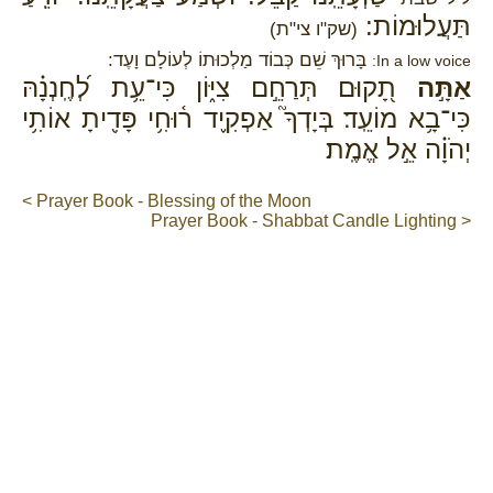
תַּעֲלוּמוֹת:
(שק"ו צי"ת)
בָּרוּךְ שֵׁם כְּבוֹד מַלְכוּתוֹ לְעוֹלָם וָעֶד:
In a low voice:
אַתָּ֣ה
תָ֭קוּם תְּרַחֵ֣ם צִיּ֑וֹן כִּי־עֵ֥ת לְ֝חֶֽנְנָ֗הּ
כִּי־בָ֥א מוֹעֵֽד׃ בְּיָדְךָ֮ אַפְקִ֢יד ר֫וּחִ֥י פָּדִ֖יתָ אוֹתִ֥י
יְהֹוָ֗ה אֵ֣ל אֱמֶֽת׃
< Prayer Book - Blessing of the Moon
Prayer Book - Shabbat Candle Lighting >