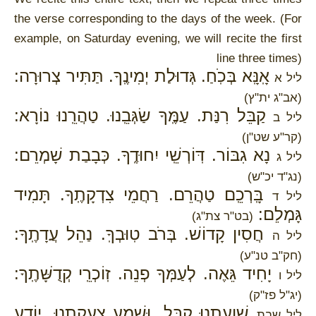
the verse corresponding to the days of the week. (For
example, on Saturday evening, we will recite the first
line three times)
אָֽנָּֽא בְּכֹֽחַ. גְּדוּלַת יְמִינֶֽךָ. תַּתִּיר צְרוּרָה:
ליל א
(אב"ג ית"ץ)
קַבֵּל רִנַּת. עַמֶּֽךָ שַׂגְּבֵֽנוּ. טַהֲרֵֽנוּ נוֹרָא:
ליל ב
(קר"ע שט"ן)
נָא גִבּוֹר. דּֽוֹרְשֵֽׁי יִחוּדֶֽךָ. כְּבָבַת שָׁמְרֵם:
ליל ג
(נג"ד יכ"ש)
בָּֽרְכֵֽם טַהֲרֵם. רַחֲמֵי צִדְקָתֶֽךָ. תָּמִיד
ליל ד
גָּמְלֵם:
(בט"ר צת"ג)
חֲסִין קָדוֹשׁ. בְּרֹב טֽוּבְךָֽ. נַהֵל עֲדָתֶֽךָ:
ליל ה
(חק"ב טנ"ע)
יָחִיד גֵּאֶה. לְעַמְּךָ פְנֵה. זֽוֹכְרֵֽי קְדֻשָּׁתֶֽךָ:
ליל ו
(יג"ל פז"ק)
שַׁוְעָתֵֽנוּ קַבֵּל. וּשְׁמַע צַעֲקָתֵֽנוּ. יוֹדֵֽעַ
ליל שבת