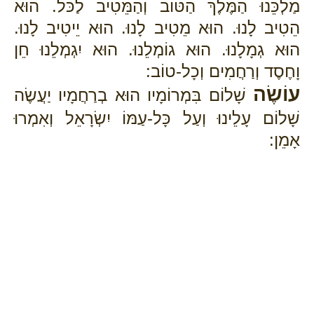
מַלְכֵּנוּ הַמֶּלֶךְ הַטּוֹב וְהַמֵּטִיב לַכּל. הוּא
הֵטִיב לָנוּ. הוּא מֵטִיב לָנוּ. הוּא יֵיטִיב לָנוּ.
הוּא גְמָלָנוּ. הוּא גוֹמְלֵנוּ. הוּא יִגְמְלֵנוּ חֵן
וָחֶסֶד וְרַחֲמִים וְכָל-טוֹב:
עוֹשֶׂה
שָׁלוֹם בִּמְרוֹמָיו הוּא בְרַחֲמָיו יַעֲשֶׂה
שָׁלוֹם עָלֵינוּ וְעַל כָּל-עַמּוֹ יִשְׂרָאֵל וְאִמְרוּ
אָמֵן: