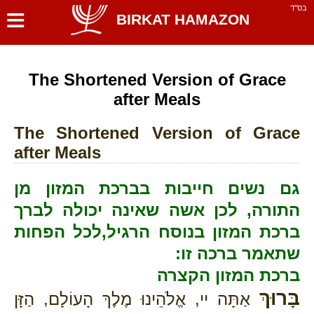
≡
בס''ד
BIRKAT HAMAZON
The Shortened Version of Grace
after Meals
The Shortened Version of Grace
after Meals
גם נשים חייבות בברכת המזון מן
התורה, לכן אשה שאינה יכולה לברך
ברכת המזון בנוסח הרגיל,לכל הפחות
שתאמר ברכה זו:
ברכת המזון הקצרה
בָּרוּךְ
אַתָּה יי, אֱלֹהֵינוּ מֶלֶךְ הָעוֹלָם, הַזָּן