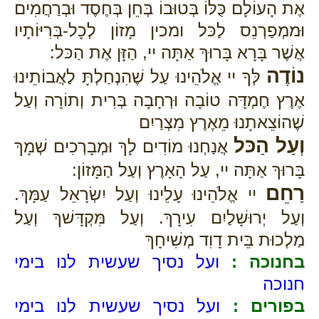
אֶת הָעוֹלָם כֻּלּוֹ בְּטוּבוֹ בְּחֵן בְּחֶסֶד וּבְרַחֲמִים
וּממְפַרְנֵס לַכּל ומכין מָזוֹן לְכָל-בְּרִיּוֹתָיו
אֲשֶׁר בָּרָא בָּרוּךְ אַתָּה יי, הַזָּן אֶת הַכּל:
נוֹדֶה
לְּךָ יי אֱלֹהֵינוּ עַל שֶׁהִנְחַלְתָּ לַאֲבוֹתֵינוּ
אֶרֶץ חֶמְדָּה טוֹבָה וּרְחָבָה בְּרִית וְתוֹרָה וְעַל
שֶׁהוֹצֵאתָנוּ מֵאֶרֶץ מִצְרַיִם
וְעַל הַכּל
אֲנַחְנוּ מוֹדִים לָךְ וּמְבָרְכִים שְׁמָךְ
בָּרוּךְ אַתָּה יי, עַל הָאָרֶץ וְעַל הַמָּזוֹן:
רַחֵם
יי אֱלֹהֵינוּ עָלֵינוּ וְעַל יִשְׂרָאֵל עַמָּךְ.
וְעַל יְרוּשָׁלַיִם עִירָךְ. וְעַל מִּקְדָּשׁךְ וְעַל
מַלְכוּת בֵּית דָוִד מְשִׁיחָךְ
בחנוכה :
ועל נסיך שעשית לנו בימי
חנוכה
בפורים :
ועל נסיך שעשית לנו בימי