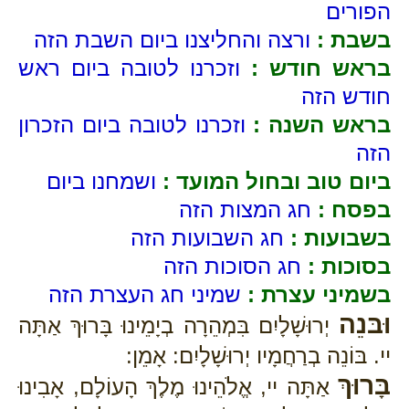
הפורים
בשבת :
ורצה והחליצנו ביום השבת הזה
בראש חודש :
וזכרנו לטובה ביום ראש
חודש הזה
בראש השנה :
וזכרנו לטובה ביום הזכרון
הזה
ביום טוב ובחול המועד :
ושמחנו ביום
בפסח :
חג המצות הזה
בשבועות :
חג השבועות הזה
בסוכות :
חג הסוכות הזה
בשמיני עצרת :
שמיני חג העצרת הזה
וּבּנֵה
יְרוּשָׁלָיִם בִּמְהֵרָה בְיָמֵינוּ בָּרוּךְ אַתָּה
יי. בּוֹנֵה בְרַחֲמָיו יְרוּשָׁלָיִם: אָמֵן:
בָּרוּךְ
אַתָּה יי, אֱלֹהֵינוּ מֶלֶךְ הָעוֹלָם, אָבִינוּ