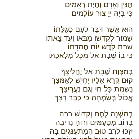
תַּנִּין וְאָדָם וְחַיַּת רְאֵמִים
כִּי בְּיָהּ יְיָ צוּר עוֹלָמִים
הוּא אֲשֶׁר דִּבֶּר לְעַם סְגֻלָּתוֹ
שָׁמוֹר לְקַדְּשׁוֹ מִבֹּאוֹ וְעַד צֵאתוֹ
שַׁבָּת קֹדֶשׁ יוֹם חֶמְדָּתוֹ
כִּי בוֹ שָׁבַת אֵל מִכָּל מְלַאכְתּוֹ
בְּמִצְוַת שַׁבָּת אֵל יַחֲלִיצָךְ
קוּם קְרָא אֵלָיו יָחִישׁ לְאַמְּצָךְ
נִשְׁמַת כָּל חַי וְגַם נַעֲרִיצָךְ
אֱכוֹל בְּשִׂמְחָה כִּי כְּבָר רָצָךְ
בְּמִשְׁנֶה לֶחֶם וְקִדּוּשׁ רַבָּה
בְּרוֹב מַטְעַמִּים וְרוּחַ נְדִיבָה
יִזְכּוּ לְרַב טוּב הַמִּתְעַנְּגִים בָּהּ