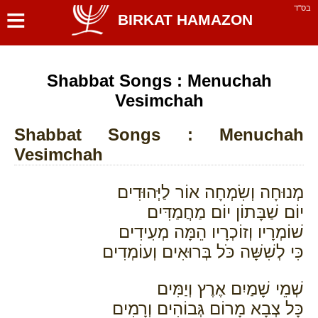
≡
בס''ד
BIRKAT HAMAZON
Shabbat Songs : Menuchah
Vesimchah
Shabbat Songs : Menuchah
Vesimchah
מְנוּחָה וְשִׂמְחָה אוֹר לַיְּהוּדִים
יוֹם שַׁבָּתוֹן יוֹם מַחֲמַדִּים
שׁוֹמְרָיו וְזוֹכְרָיו הֵמָּה מְעִידִים
כִּי לְשִׁשָּׁה כֹּל בְּרוּאִים וְעוֹמְדִים
שְׁמֵי שָׁמַיִם אֶרֶץ וְיַמִּים
כָּל צְבָא מָרוֹם גְּבוֹהִים וְרָמִים